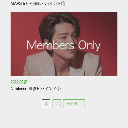
MAPS 5月号撮影ビハインド①
2023
03
17
Noblesse 撮影ビハインド②
1
2
次の9件 ›