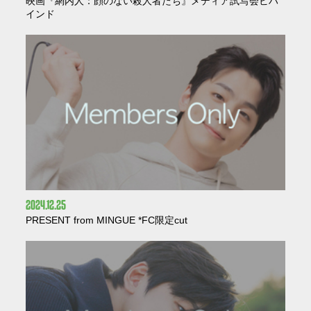
映画『網内人：顔のない殺人者たち』メディア試写会ビハ
インド
2024
12
25
PRESENT from MINGUE *FC限定cut